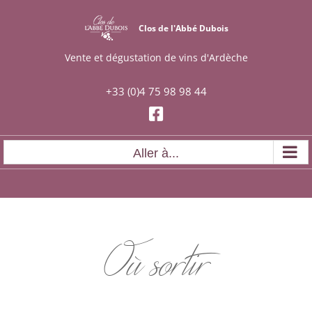
Skip
to
Clos de l'Abbé Dubois
content
Vente et dégustation de vins d'Ardèche
+33 (0)4 75 98 98 44
Aller à...
Où sortir